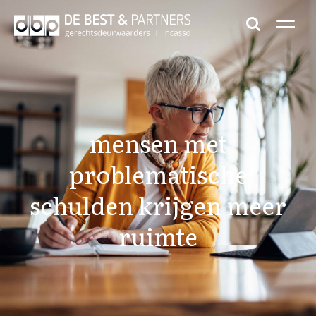
mensen met
problematische
schulden krijgen meer
ruimte