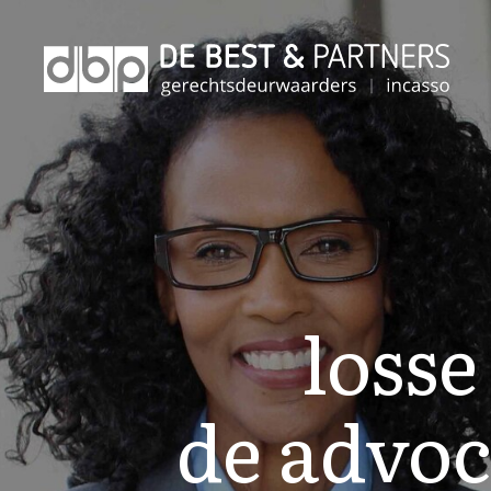
losse
de advoc