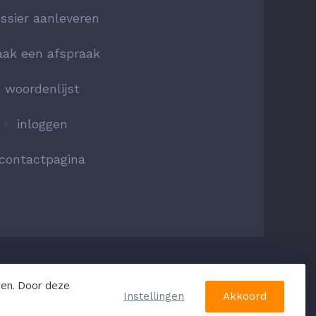
ssier aanleveren
ak een afspraak
woordenlijst
inloggen
contactpagina
Social
ven. Door deze
Instellingen
Akkoord