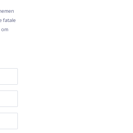
 nemen
 fatale
n om