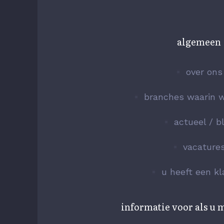
algemeen
over ons
branches waarin w
actueel / b
vacature
u heeft een k
informatie voor als u 