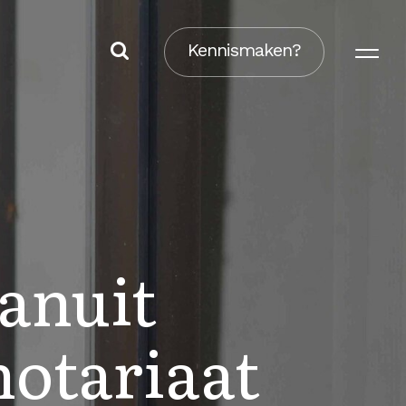
Kennismaken?
vanuit
notariaat