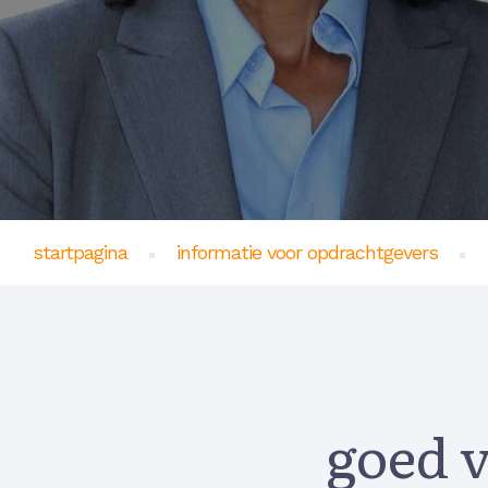
startpagina
informatie voor opdrachtgevers
goed v