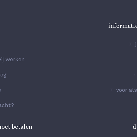
informati
ij werken
log
s
voor al
lacht?
moet betalen
d