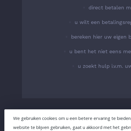
direct betalen m
u wilt een betalingsre
bereken hier uw eigen b
u bent het niet eens me
u zoekt hulp i.v.m. 
We gebruiken cookies om u een betere ervaring te bieden
privac
website te blijven gebruiken, gaat u akkoord met het geb