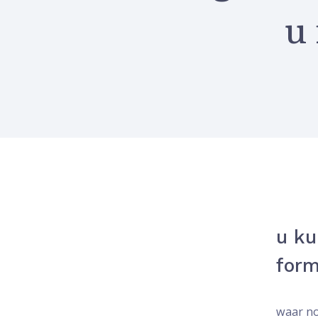
u
u ku
form
waar no