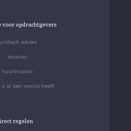
e voor opdrachtgevers
juridisch advies
incasso
huurincasso
s u al een vonnis heeft
irect regelen