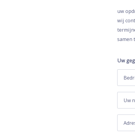
uw opdr
wij con
termijn
samen t
Uw geg