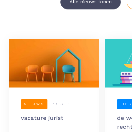
Alle nieuws tonen
NIEUWS
17 SEP
TIPS
vacature jurist
de w
rech