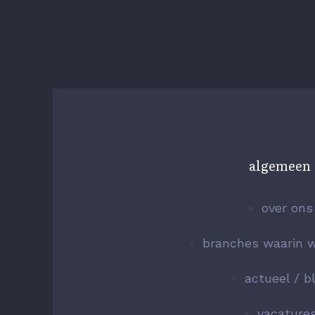
algemeen
over ons
branches waarin w
actueel / b
vacature