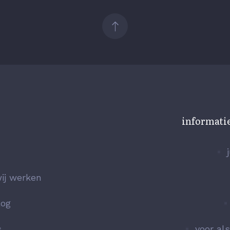
informati
ij werken
log
s
voor al