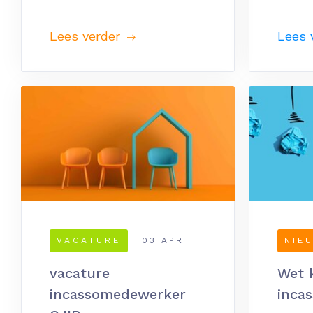
Lees verder
Lees 
VACATURE
03 APR
NIE
vacature
Wet k
incassomedewerker
inca