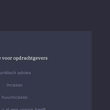
e voor opdrachtgevers
juridisch advies
incasso
huurincasso
s u al een vonnis heeft