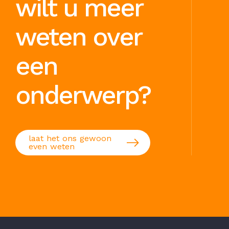
wilt u meer
weten over
een
onderwerp?
laat het ons gewoon
even weten