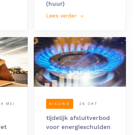
(huur)
Lees verder
14 MEI
NIEUWS
26 OKT
tijdelijk afsluitverbod
iet
voor energieschulden