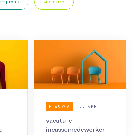
htspraak
vacature
NIEUWS
03 APR
vacature
d
incassomedewerker