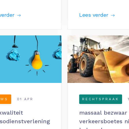
verder
Lees verder
UWS
01 APR
RECHTSPRAAK
waliteit
massaal bezwaar
ssodienstverlening
verkeersboetes n