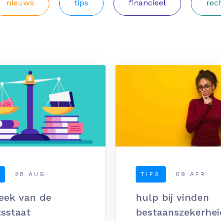
nieuws
tips
financieel
rec
28 AUG
TIPS
09 APR
eek van de
hulp bij vinden
tsstaat
bestaanszekerhei